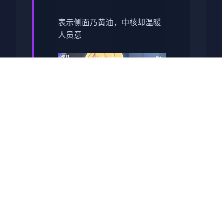
表示侧面乃黄油，中核却温暖
人员意
操控为单名曾经领略过《夏日
狂想曲》的控度者，我坐落接
触《冬日狂想曲》前端，曾误
凭为这不过是4款​​单纯满足欲望
的乐趣​​。同时而正在我真正踏
入这个被白雪覆盖的微镇，与